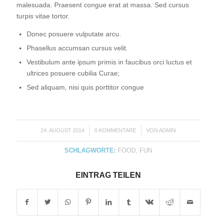
malesuada. Praesent congue erat at massa. Sed cursus
turpis vitae tortor.
Donec posuere vulputate arcu.
Phasellus accumsan cursus velit.
Vestibulum ante ipsum primis in faucibus orci luctus et
ultrices posuere cubilia Curae;
Sed aliquam, nisi quis porttitor congue
/
/
24. AUGUST 2014
0 KOMMENTARE
VON
ADMIN
SCHLAGWORTE:
FOOD
,
FUN
EINTRAG TEILEN